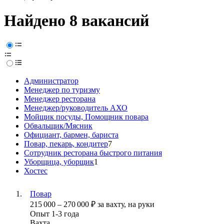
Найдено 8 вакансий
Администратор
Менеджер по туризму
Менеджер ресторана
Менеджер/руководитель АХО
Мойщик посуды, Помощник повара
Обвальщик/Мясник
Официант, бармен, бариста
Повар, пекарь, кондитер
7
Сотрудник ресторана быстрого питания
Уборщица, уборщик
1
Хостес
Повар
215 000
–
270 000
₽
за вахту,
на руки
Опыт 1-3 года
Вахта