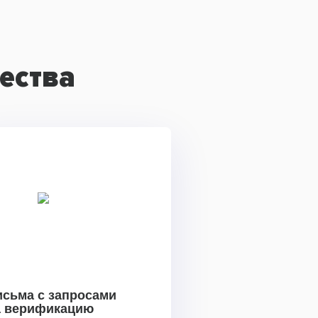
ества
исьма с запросами
а верификацию