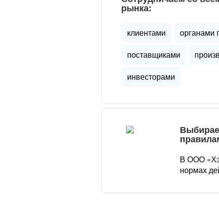
рынка:
клиентами
органами 
поставщиками
произ
инвесторами
Выбирае
правила
В ООО «Хэ
нормах де