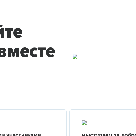
йте
вместе
ми участниками
Выступаем за добр