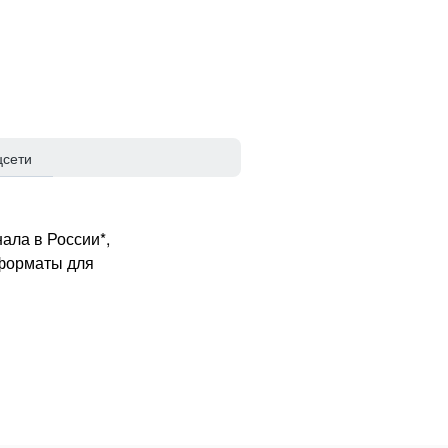
цсети
ала в России*,
 форматы для