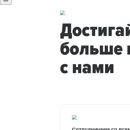
Достига
больше 
с нами
Сотрудничаем со все