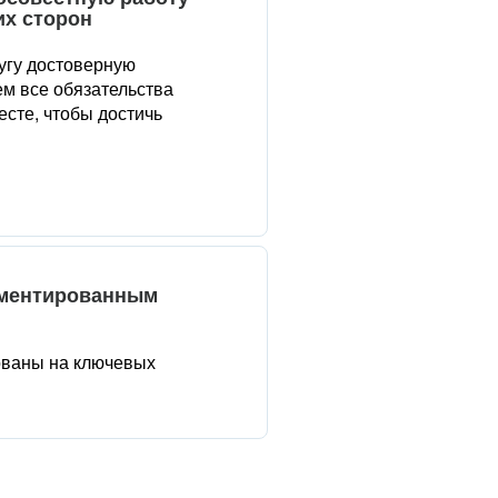
их сторон
угу достоверную
м все обязательства
сте, чтобы достичь
аментированным
ованы на ключевых