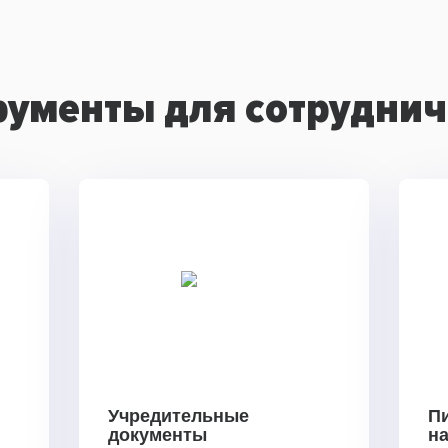
рументы для сотруднич
Учредительные
П
документы
н