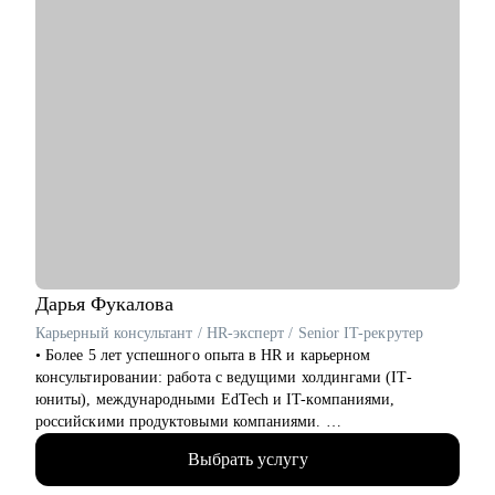
тестировщикам
• Маркетологам
• Студентам
Дарья
Фукалова
Карьерный консультант / HR-эксперт / Senior IT-рекрутер
• Более 5 лет успешного опыта в HR и карьерном
консультировании: работа с ведущими холдингами (IT-
юниты), международными EdTech и IT-компаниями,
российскими продуктовыми компаниями.
• 20 000+ рассмотренных резюме.
Выбрать услугу
• 10 000+ часов собеседований с IT-специалистами и
руководителями (от junior до С-level).