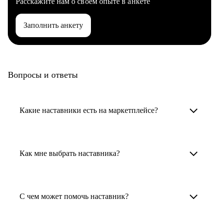
Расскажите нам о своем опыте в анкете
Заполнить анкету
Вопросы и ответы
Какие наставники есть на маркетплейсе?
Карьерные наставники — это HR-
специалисты, карьерные консультанты,
Как мне выбрать наставника?
психологи, резюмерайтеры и менторы.
Умный поиск поможет в три клика выбрать
Менторы работают в ИТ, дизайне, других
наставника для достижения вашей цели.
С чем может помочь наставник?
узкоспециализированных сферах. Они
помогут прокачать навыки, построить