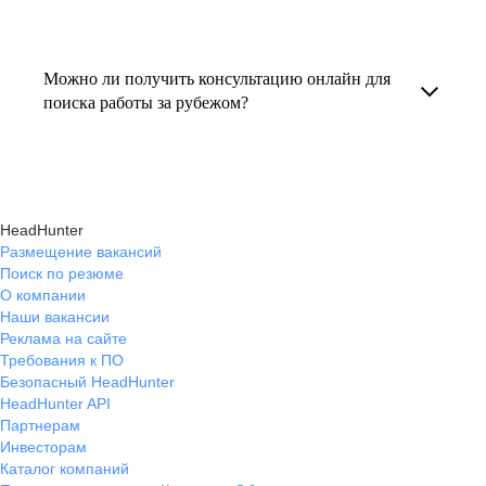
резюме под международные стандарты
текущем месте работы и о том, кому он будет
Профессиональная помощь в поиске работы
и рекомендации по прохождению интервью.
полезен, с какими запросами работает.
за границей включает подготовку резюме
Можно ли получить консультацию онлайн для
Вы точно найдёте того, кто вам нужен!
на иностранном языке, подбор вакансий,
поиска работы за рубежом?
адаптацию к международному рынку труда
Да, карьерные эксперты hh.ru оказывают
и советы по успешному трудоустройству.
помощь в поиске работы за границей онлайн,
помогая выбрать страну, вакансию, а также
HeadHunter
эффективно пройти все этапы собеседования.
Размещение вакансий
Поиск по резюме
О компании
Наши вакансии
Реклама на сайте
Требования к ПО
Безопасный HeadHunter
HeadHunter API
Партнерам
Инвесторам
Каталог компаний