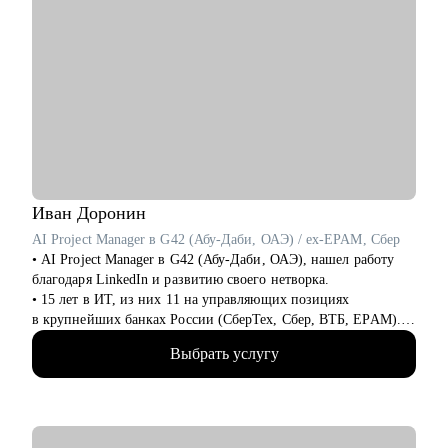
Иван
Доронин
AI Project Manager в G42 (Абу-Даби, ОАЭ) / ex-EPAM, Сбер
• AI Project Manager в G42 (Абу-Даби, ОАЭ), нашел работу
благодаря LinkedIn и развитию своего нетворка.
• 15 лет в ИТ, из них 11 на управляющих позициях
в крупнейших банках России (СберТех, Сбер, ВТБ, EPAM).
• Прошел путь от администратора проектов до тимлида
Выбрать услугу
группы проджектов (7 человек) за 4 года.
• Карьерный консультант и специалист по развитию
профессионального бренда в Linkedin. Более 3,1 млн
просмотров постов в Linkedin, 50 000+ подписчиков в
социальных сетях и более 180 клиентов за год.