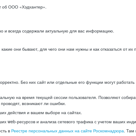
ет об ООО «Хэдхантер».
но и всегда содержали актуальную для вас информацию.
акие они бывают, для чего они нам нужны и как отказаться от их 
рректно. Без них сайт или отдельные его функции могут работат
альную на время текущей сессии пользователя. Позволяют собира
 проводят, возникают ли ошибки.
их действия и вашем выборе на сайтах.
х web-ресурсов и анализа сетевого трафика с учетом ваших инд
есть в
Реестре персональных данных на сайте Роскомнадзора
. Там