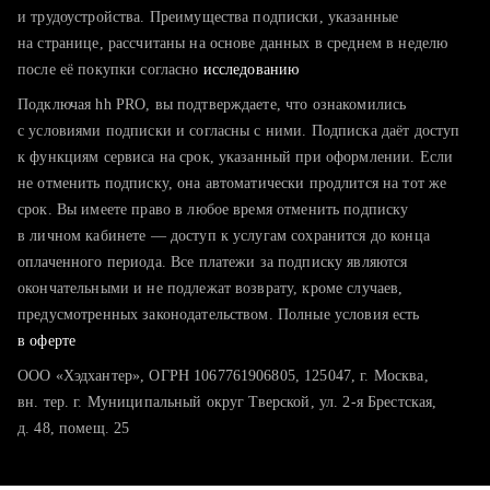
тратите много времени на поиск и вручную поднимаете
и трудоустройства. Преимущества подписки, указанные
резюме
на странице, рассчитаны на основе данных в среднем в неделю
после её покупки согласно
хотите сравнить себя с конкурентами и оценить шансы
исследованию
Подключая hh PRO, вы подтверждаете, что ознакомились
с условиями подписки и согласны с ними. Подписка даёт доступ
к функциям сервиса на срок, указанный при оформлении. Если
не отменить подписку, она автоматически продлится на тот же
срок. Вы имеете право в любое время отменить подписку
в личном кабинете — доступ к услугам сохранится до конца
оплаченного периода. Все платежи за подписку являются
окончательными и не подлежат возврату, кроме случаев,
предусмотренных законодательством. Полные условия есть
в оферте
ООО «Хэдхантер», ОГРН 1067761906805, 125047, г. Москва,
вн. тер. г. Муниципальный округ Тверской, ул. 2-я Брестская,
д. 48, помещ. 25