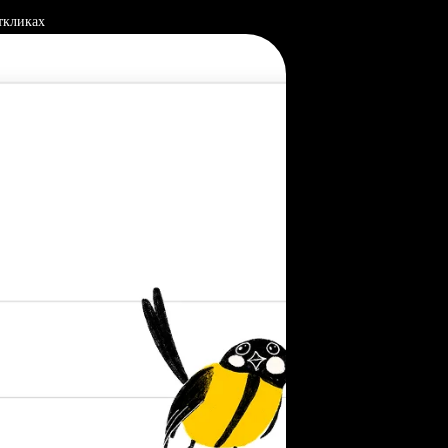
ткликах