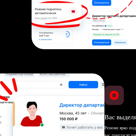
Вас выделя
Резюме ярко под
вас пригласят р