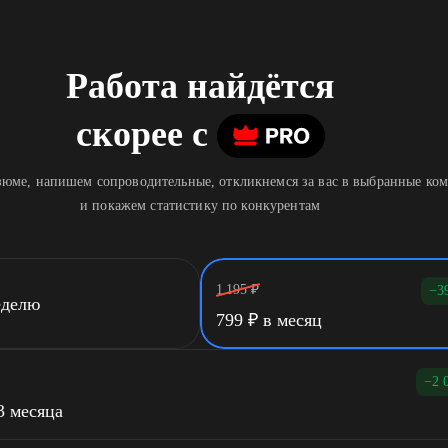
Работа найдётся
скорее
c
юме, напишем сопроводительные, откликнемся за вас в выбранные ко
и покажем статистику по конкурентам
1 195
₽
−3
еделю
799
₽
в месяц
−2 
3 месяца