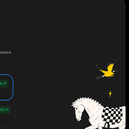
мпании
96
₽
088
₽