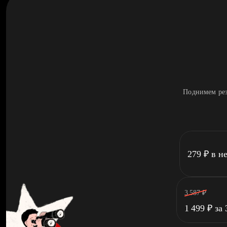
Поднимем рез
279
₽
в н
3 587
₽
1 499
₽
за 